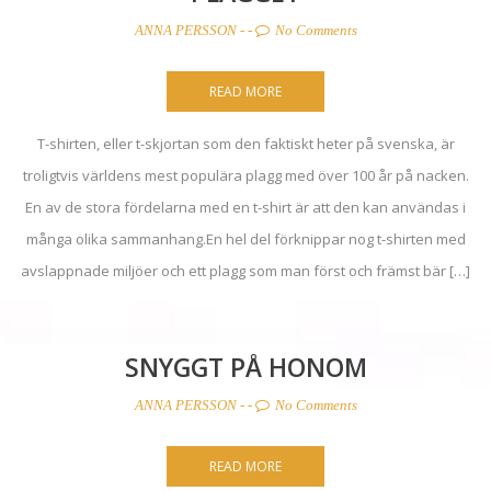
ANNA PERSSON
- -
No Comments
READ MORE
T-shirten, eller t-skjortan som den faktiskt heter på svenska, är
troligtvis världens mest populära plagg med över 100 år på nacken.
En av de stora fördelarna med en t-shirt är att den kan användas i
många olika sammanhang.En hel del förknippar nog t-shirten med
avslappnade miljöer och ett plagg som man först och främst bär […]
SNYGGT PÅ HONOM
ANNA PERSSON
- -
No Comments
READ MORE