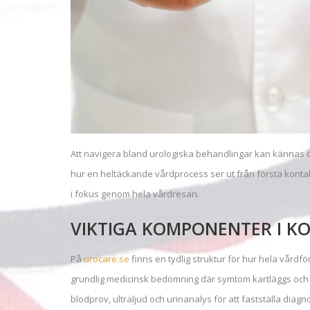
Att navigera bland urologiska behandlingar kan kännas ö
hur en heltäckande vårdprocess ser ut från första kontakt 
i fokus genom hela vårdresan.
VIKTIGA KOMPONENTER I K
På
urocare.se
finns en tydlig struktur för hur hela vårdfö
grundlig medicinsk bedömning där symtom kartläggs och 
blodprov, ultraljud och urinanalys för att fastställa diagn