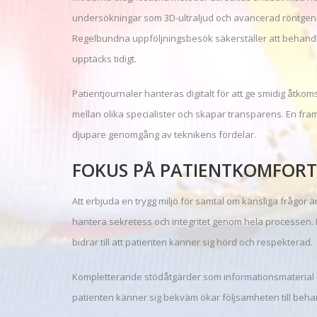
undersökningar som 3D-ultraljud och avancerad röntgen g
Regelbundna uppföljningsbesök säkerställer att behandl
upptäcks tidigt.
Patientjournaler hanteras digitalt för att ge smidig åtkoms
mellan olika specialister och skapar transparens. En fra
djupare genomgång av teknikens fördelar.
FOKUS PÅ PATIENTKOMFORT
Att erbjuda en trygg miljö för samtal om känsliga frågor ä
hantera sekretess och integritet genom hela processen
bidrar till att patienten känner sig hörd och respekterad.
Kompletterande stödåtgärder som informationsmaterial o
patienten känner sig bekväm ökar följsamheten till behandli