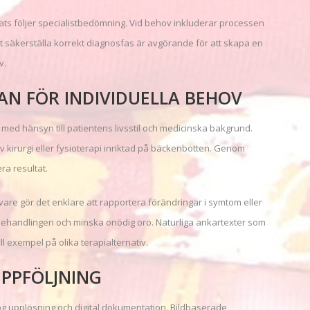
ts följer specialistbedömning. Vid behov inkluderar processen
 säkerställa korrekt diagnosfas är avgörande för att skapa en
v.
AN FÖR INDIVIDUELLA BEHOV
ed hänsyn till patientens livsstil och medicinska bakgrund.
 kirurgi eller fysioterapi inriktad på bäckenbotten. Genom
ra resultat.
are gör det enklare att rapportera förändringar i symtom eller
 behandlingen och minska onödig oro. Naturliga ankartexter som
l exempel på olika terapialternativ.
PPFÖLJNING
 upplösning och digital dokumentation. Bildbaserade