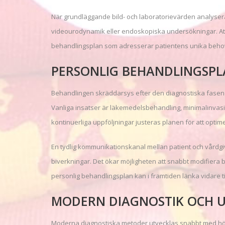
När grundläggande bild- och laboratorievärden analysera
videourodynamik eller endoskopiska undersökningar. Att
behandlingsplan som adresserar patientens unika beho
PERSONLIG BEHANDLINGSPL
Behandlingen skräddarsys efter den diagnostiska fasen m
Vanliga insatser är läkemedelsbehandling, minimalinvasiv
kontinuerliga uppföljningar justeras planen för att optime
En tydlig kommunikationskanal mellan patient och vårdgiv
biverkningar. Det ökar möjligheten att snabbt modifiera
personlig behandlingsplan kan i framtiden länka vidare til
MODERN DIAGNOSTIK OCH U
Moderna diagnostiska metoder utvecklas snabbt med hög