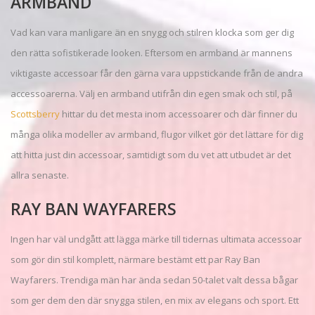
ARMBAND
Vad kan vara manligare än en snygg och stilren klocka som ger dig
den rätta sofistikerade looken. Eftersom en armband är mannens
viktigaste accessoar får den gärna vara uppstickande från de andra
accessoarerna. Välj en armband utifrån din egen smak och stil, på
Scottsberry
hittar du det mesta inom accessoarer och där finner du
många olika modeller av armband, flugor vilket gör det lättare för dig
att hitta just din accessoar, samtidigt som du vet att utbudet är det
allra senaste.
RAY BAN WAYFARERS
Ingen har väl undgått att lägga märke till tidernas ultimata accessoar
som gör din stil komplett, närmare bestämt ett par Ray Ban
Wayfarers. Trendiga män har ända sedan 50-talet valt dessa bågar
som ger dem den där snygga stilen, en mix av elegans och sport. Ett