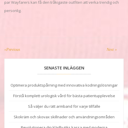
par Wayfarers kan få den tråkigaste outfiten att verka trendig och
personlig.
INLÄGGSNAVIGERING
«Previous
Previous
Next
Next »
post:
post:
SENASTE INLÄGGEN
Optimera produktspårning med innovativa kodningslösningar
Förstå komplett urologisk vård för bästa patientupplevelse
Så väljer du rätt armband för varje tillfälle
Skokräm och skovax skillnader och användningsområden
Revolutionera din klädbutiks kassa med moderna