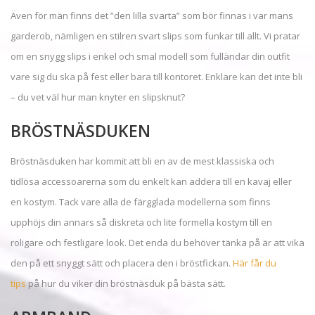
Även för män finns det ”den lilla svarta” som bör finnas i var mans
garderob, nämligen en stilren svart slips som funkar till allt. Vi pratar
om en snygg slips i enkel och smal modell som fulländar din outfit
vare sig du ska på fest eller bara till kontoret. Enklare kan det inte bli
– du vet väl hur man knyter en slipsknut?
BRÖSTNÄSDUKEN
Bröstnäsduken har kommit att bli en av de mest klassiska och
tidlösa accessoarerna som du enkelt kan addera till en kavaj eller
en kostym. Tack vare alla de färgglada modellerna som finns
upphöjs din annars så diskreta och lite formella kostym till en
roligare och festligare look. Det enda du behöver tänka på är att vika
den på ett snyggt sätt och placera den i bröstfickan.
Här får du
tips
på hur du viker din bröstnäsduk på bästa sätt.